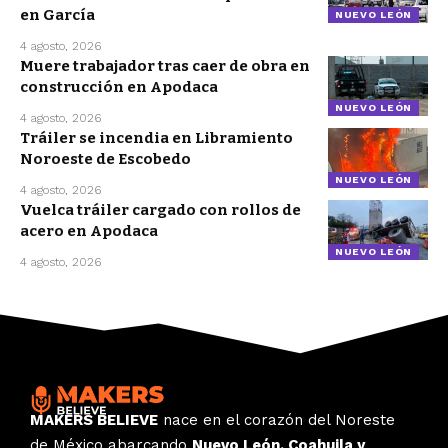
en García
NUEVO LEÓN
4 agosto, 2026
Muere trabajador tras caer de obra en
construcción en Apodaca
NUEVO LEÓN
4 agosto, 2026
Tráiler se incendia en Libramiento
Noroeste de Escobedo
NUEVO LEÓN
4 agosto, 2026
Vuelca tráiler cargado con rollos de
acero en Apodaca
NUEVO LEÓN
4 agosto, 2026
MAKERS BELIEVE
nace en el corazón del Noreste
de México abarcando
Nuevo León, Coahuila y