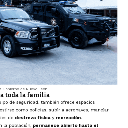
e Gobierno de Nuevo León
a toda la familia
ipo de seguridad, también ofrece espacios
estirse como policías, subir a aeronaves, manejar
ades de
destreza física
y
recreación
.
n la población,
permanece abierto hasta el