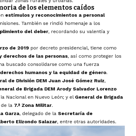
lindar zonas rurales y urbanas.
oria de los elementos caídos
ron
estímulos y reconocimientos a personal
isiones. También se rindió homenaje a los
plimiento del deber
, recordando su valentía y
rzo de 2019
por decreto presidencial, tiene como
 y derechos de las personas
, así como proteger los
s ha buscado consolidarse como una fuerza
derechos humanos y la equidad de género
.
ral de División DEM Juan José Gómez Ruiz
,
eneral de Brigada DEM Arody Salvador Lorenzo
dia Nacional en Nuevo León; y el
General de Brigada
 de la
7.ª Zona Militar
.
la Garza
, delegado de la
Secretaría de
lberto Elizondo Salazar
, entre otras autoridades.