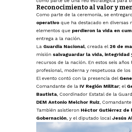
como parte de una red estratégica para b
Reconocimiento al valor y mem
Como parte de la ceremonia, se entrega
operativo
que ha destacado en diversas m
elementos que
perdieron la vida en cum
entrega a la nación.
La
Guardia Nacional
, creada el
26 de ma
misión
salvaguardar la vida, integridad
recursos de la nación. En estos seis año
profesional, moderna y respetuosa de los
El evento contó con la presencia del
Gene
Comandante de la
IV Región Militar
; el
G
Bautista
, Coordinador Estatal de la Guar
DEM Antonio Melchor Ruiz
, Comandante
También asistieron
Héctor Gutiérrez de 
Gobernación
, y el diputado local
Jesús A