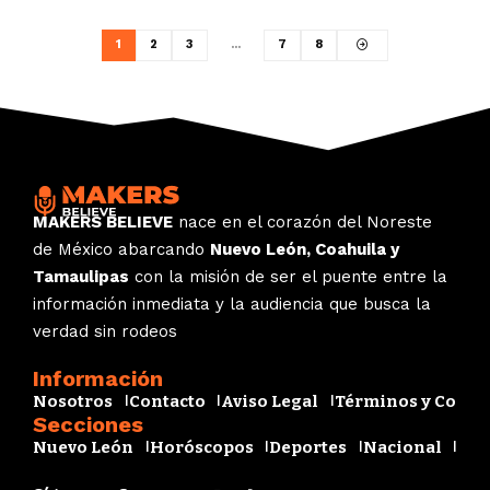
1
2
3
…
7
8
MAKERS BELIEVE
nace en el corazón del Noreste
de México abarcando
Nuevo León, Coahuila y
Tamaulipas
con la misión de ser el puente entre la
información inmediata y la audiencia que busca la
verdad sin rodeos
Información
Nosotros
Contacto
Aviso Legal
Términos y Condi
Secciones
Nuevo León
Horóscopos
Deportes
Nacional
Esp