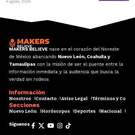
4 agosto, 2026
MAKERS BELIEVE
nace en el corazón del Noreste
de México abarcando
Nuevo León, Coahuila y
Tamaulipas
con la misión de ser el puente entre la
información inmediata y la audiencia que busca la
verdad sin rodeos
Información
Nosotros
Contacto
Aviso Legal
Términos y Condi
Secciones
Nuevo León
Horóscopos
Deportes
Nacional
Esp
Síguenos