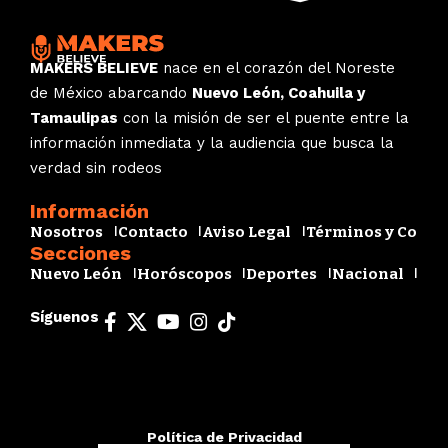
MAKERS BELIEVE
nace en el corazón del Noreste
de México abarcando
Nuevo León, Coahuila y
Tamaulipas
con la misión de ser el puente entre la
información inmediata y la audiencia que busca la
verdad sin rodeos
Información
Nosotros
Contacto
Aviso Legal
Términos y Condi
Secciones
Nuevo León
Horóscopos
Deportes
Nacional
Esp
Síguenos
Política de Privacidad