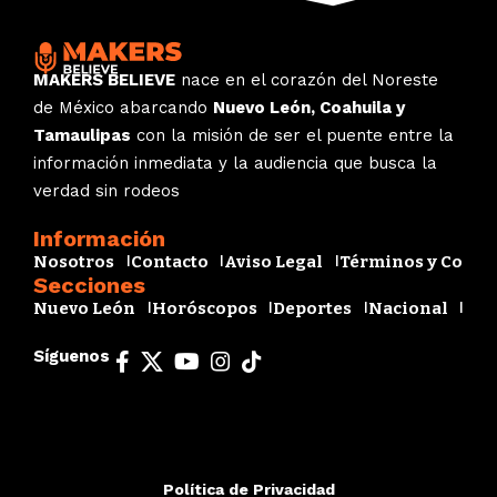
MAKERS BELIEVE
nace en el corazón del Noreste
de México abarcando
Nuevo León, Coahuila y
Tamaulipas
con la misión de ser el puente entre la
información inmediata y la audiencia que busca la
verdad sin rodeos
Información
Nosotros
Contacto
Aviso Legal
Términos y Condi
Secciones
Nuevo León
Horóscopos
Deportes
Nacional
Esp
Síguenos
Política de Privacidad