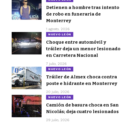
Detienen a hombre tras intento
de robo en funeraria de
Monterrey
1 agosto, 2026
NUEVO LEÓN
Choque entre automóvil y
tráiler deja un menor lesionado
en Carretera Nacional
7 julio, 2026
NUEVO LEÓN
Tráiler de Almex choca contra
poste e hidrante en Monterrey
20 julio, 2026
NUEVO LEÓN
Camión de basura choca en San
Nicolás; deja cuatro lesionados
29 julio, 2026