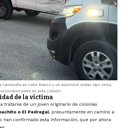
na camioneta en color blanco y un automóvil sedan, tipo versa,
ia tomaron parte en esta colisión
idad de la víctima
 tratarse de un joven originario de colonias
machito o El Pedregal
, presuntamente en camino a
 no han confirmado esta información, que por ahora
es.