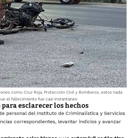
iones como Cruz Roja, Protección Civil y Bomberos, estos nada
ue el fallecimiento fue casi instantáneo
 para esclarecer los hechos
 personal del Instituto de Criminalística y Servicios
encias correspondientes, levantar indicios y avanzar