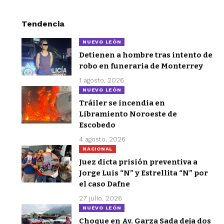
Tendencia
NUEVO LEÓN
Detienen a hombre tras intento de
robo en funeraria de Monterrey
1 agosto, 2026
NUEVO LEÓN
Tráiler se incendia en
Libramiento Noroeste de
Escobedo
4 agosto, 2026
NACIONAL
Juez dicta prisión preventiva a
Jorge Luis “N” y Estrellita “N” por
el caso Dafne
27 julio, 2026
NUEVO LEÓN
Choque en Av. Garza Sada deja dos