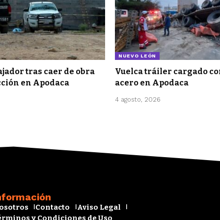
NUEVO LEÓN
jador tras caer de obra
Vuelca tráiler cargado co
cción en Apodaca
acero en Apodaca
4 agosto, 2026
nformación
osotros
Contacto
Aviso Legal
érminos y Condiciones de Uso