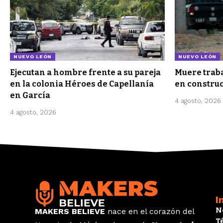
NUEVO LEÓN
NUEVO LEÓN
Ejecutan a hombre frente a su pareja
Muere traba
en la colonia Héroes de Capellanía
en constru
en García
4 agosto, 2026
4 agosto, 2026
I
N
MAKERS BELIEVE
nace en el corazón del
T