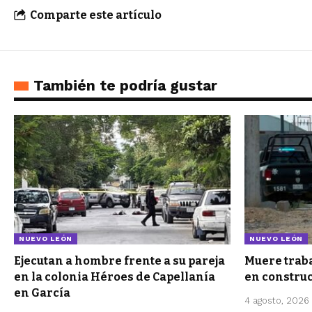
Comparte este artículo
También te podría gustar
NUEVO LEÓN
NUEVO LEÓN
Ejecutan a hombre frente a su pareja
Muere traba
en la colonia Héroes de Capellanía
en constru
en García
4 agosto, 2026