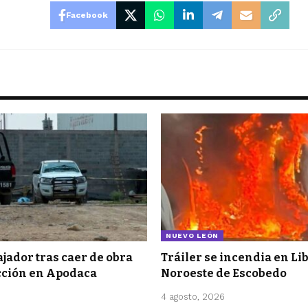
Facebook
NUEVO LEÓN
jador tras caer de obra
Tráiler se incendia en L
cción en Apodaca
Noroeste de Escobedo
4 agosto, 2026