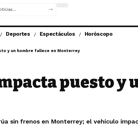
Deportes
Espectáculos
Horóscopo
sto y un hombre fallece en Monterrey
impacta puesto y 
úa sin frenos en Monterrey; el vehículo impa