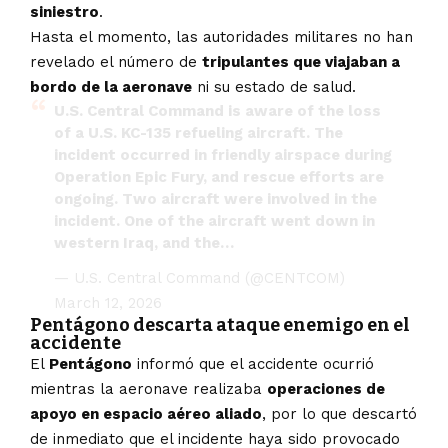
siniestro
.
Hasta el momento, las autoridades militares no han
revelado el número de
tripulantes que viajaban a
bordo de la aeronave
ni su estado de salud.
U.S. Central Command is aware of the loss
of a U.S. KC-135 refueling aircraft. The
incident occurred in friendly airspace during
Operation Epic Fury, and rescue efforts are
ongoing. Two aircraft were involved in the
incident. One of the aircraft went down in
western Iraq, and the…
— U.S. Central Command (@CENTCOM)
March 12, 2026
Pentágono descarta ataque enemigo en el
accidente
El
Pentágono
informó que el accidente ocurrió
mientras la aeronave realizaba
operaciones de
apoyo en espacio aéreo aliado
, por lo que descartó
de inmediato que el incidente haya sido provocado