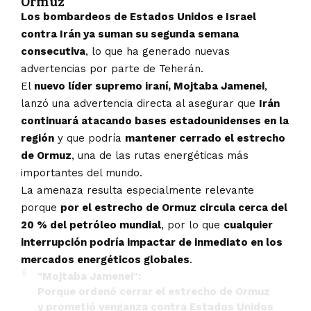
Ormuz
Los bombardeos de Estados Unidos e Israel
contra Irán ya suman su segunda semana
consecutiva
, lo que ha generado nuevas
advertencias por parte de Teherán.
El
nuevo líder supremo iraní, Mojtaba Jamenei
,
lanzó una advertencia directa al asegurar que
Irán
continuará atacando bases estadounidenses en la
región
y que podría
mantener cerrado el estrecho
de Ormuz
, una de las rutas energéticas más
importantes del mundo.
La amenaza resulta especialmente relevante
porque
por el estrecho de Ormuz circula cerca del
20 % del petróleo mundial
, por lo que
cualquier
interrupción podría impactar de inmediato en los
mercados energéticos globales
.
"Mojtaba Jamenei":
Porque ordenó cerrar el estrecho de Ormuz
y prometió venganza contra Estados Unidos