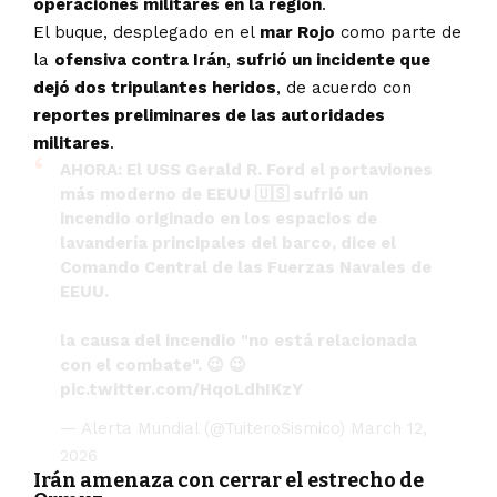
operaciones militares en la región
.
El buque, desplegado en el
mar Rojo
como parte de
la
ofensiva contra Irán
,
sufrió un incidente que
dejó dos tripulantes heridos
, de acuerdo con
reportes preliminares de las autoridades
militares
.
AHORA: El USS Gerald R. Ford el portaviones
más moderno de EEUU 🇺🇸 sufrió un
incendio originado en los espacios de
lavandería principales del barco, dice el
Comando Central de las Fuerzas Navales de
EEUU.
la causa del incendio "no está relacionada
con el combate". 😉 😉
pic.twitter.com/HqoLdhIKzY
— Alerta Mundial (@TuiteroSismico)
March 12,
2026
Irán amenaza con cerrar el estrecho de