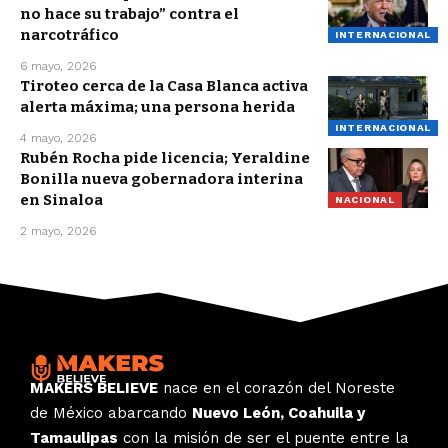
no hace su trabajo” contra el
narcotráfico
INTERNACIONAL
6 mayo, 2026
Tiroteo cerca de la Casa Blanca activa
alerta máxima; una persona herida
INTERNACIONAL
4 mayo, 2026
Rubén Rocha pide licencia; Yeraldine
Bonilla nueva gobernadora interina
en Sinaloa
NACIONAL
2 mayo, 2026
MAKERS BELIEVE
nace en el corazón del Noreste
de México abarcando
Nuevo León, Coahuila y
Tamaulipas
con la misión de ser el puente entre la