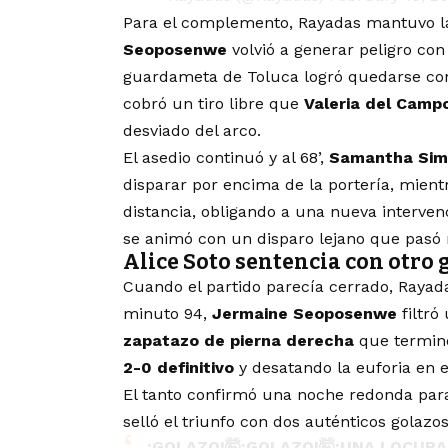
Para el complemento, Rayadas mantuvo la 
Seoposenwe
volvió a generar peligro con
guardameta de Toluca logró quedarse con 
cobró un tiro libre que
Valeria del Camp
desviado del arco.
El asedio continuó y al 68’,
Samantha Sim
disparar por encima de la portería, mie
distancia, obligando a una nueva interven
se animó con un disparo lejano que pasó 
Alice Soto sentencia con otro 
Cuando el partido parecía cerrado, Rayad
minuto 94,
Jermaine Seoposenwe
filtró
zapatazo de pierna derecha
que terminó
2-0 definitivo
y desatando la euforia en e
El tanto confirmó una noche redonda para 
selló el triunfo con dos auténticos golazos
¡GOLAZO!🤯¡GOLAZO!🤯¡UNA LOCURA 