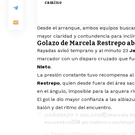
camino
Desde el arranque, ambos equipos buscaro
mayor claridad y contundencia para inclin
Golazo de Marcela Restrepo ab
Rayadas avisó temprano y al minuto 23
J
marcador con un disparo cruzado que fu
Nieto
.
La presión constante tuvo recompensa a
Restrepo
, quien desde fuera del área sa
en el ángulo, imposible para la arquera riv
El gol le dio mayor confianza a las albiaz
balón y del ritmo del encuentro.
¡CAÑONAZO Y GOLAZO!🤯¡Marcela Re
encuentro!💥⚽
pic.twitter.com/Wup
— Rayadas (@Rayadas)
February 10, 2