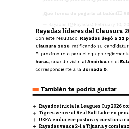
¡Qué forma de pegarle al balón!💥
#G
— Rayadas (@Rayadas)
February 10, 2
Rayadas líderes del Clausura 
Con este resultado,
Rayadas llegó a 22 
Clausura 2026
, ratificando su candidatura
El próximo reto para el equipo regiomont
horas
, cuando visite al
América
en el
Est
correspondiente a la
Jornada 9
.
También te podría gustar
Rayados inicia la Leagues Cup 2026 co
Tigres vence al Real Salt Lake en pen
UEFA endurece postura y cuestiona co
Rayadas vence 2-1 a Tijuana y comienz