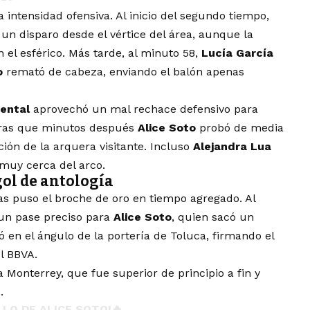
intensidad ofensiva. Al inicio del segundo tiempo,
 un disparo desde el vértice del área, aunque la
el esférico. Más tarde, al minuto 58,
Lucía García
o
remató de cabeza, enviando el balón apenas
ental
aprovechó un mal rechace defensivo para
ntras que minutos después
Alice Soto
probó de media
ción de la arquera visitante. Incluso
Alejandra Lua
muy cerca del arco.
gol de antología
as puso el broche de oro en tiempo agregado. Al
 un pase preciso para
Alice Soto
, quien sacó un
 en el ángulo de la portería de Toluca, firmando el
l BBVA.
Monterrey, que fue superior de principio a fin y
.
LO DE ALICE SOTO!🔥