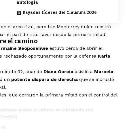
antología
Rayadas líderes del Clausura 2026
n el arco rival, pero fue Monterrey quien mostró
ar el partido a su favor desde la primera mitad.
re el camino
ermaine Seoposenwe
estuvo cerca de abrir el
e rechazado oportunamente por la defensa
Karla
l minuto 32, cuando
Diana García
asistió a
Marcela
có un
potente disparo de derecha
que se incrustó
al.
ules, que cerraron la primera mitad con el control del
strepo anota el primer
#GolRayado
del
FZwd5Cj
026