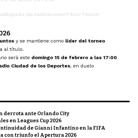
olRayado
pic.twitter.com/Y9szCTWnzH
026
2026
puntos
y se mantiene como
líder del torneo
 al título.
ano será este
domingo 15 de febrero a las 17:00
adio Ciudad de los Deportes
, en duelo
n derrota ante Orlando City
ales en Leagues Cup 2026
ntinuidad de Gianni Infantino en la FIFA
a con triunfo el Apertura 2026