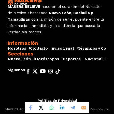
MAKERS BELIEVE
nace en el corazón del Noreste
de México abarcando
Nuevo León, Coahuila y
Tamaulipas
con la misión de ser el puente entre la
información inmediata y la audiencia que busca la
verdad sin rodeos
Información
Nosotros
Contacto
Aviso Legal
Términos y Condi
Secciones
Nuevo León
Horóscopos
Deportes
Nacional
Esp
Síguenos
Política de Privacidad
MAKERS BELIEVE - 2025 - 2026 © Todos los Derechos Reservados.