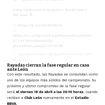
Deisy Ojeda marcó un golazo desde fuera
del área. 🔝
👉🏼
https://t.co/uXVXfC5UCl
👉🏼
https://t.co/Hjrs4VJLUq
#SomosDesafiante
s
⚡️ |
#FutFemDondeSe
pic.twitter.com/pZ7OTsTdfi
— LigaBBVAFemenil (@LigaBBVAFemenil)
April
15, 2025
Rayadas cierran la fase regular en casa
ante León
Con este resultado, las Rayadas se consolidan como
uno de los equipos más sólidos del campeonato. Su
próximo y último compromiso de la fase regular
será
el viernes 18 de abril a las 20:10 horas
, cuando
reciban a
Club León
nuevamente en el
Estadio
BBVA
.