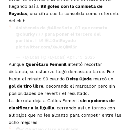
llegando así a
98 goles con la camiseta de
Rayadas
, una cifra que la consolida como referente
del club.
Asistencia de
@AliceSoto_07
que remata
@cburky777
para poner el tercero del
partido. 😮‍💨🤌🏼
#GolRayado
pic.twitter.com/XvJoQiMl5r
— Rayadas (@Rayadas)
April 15, 2025
Aunque
Querétaro Femenil
intentó recortar
distancia, su esfuerzo llegó demasiado tarde. Fue
hasta el minuto 90 cuando
Deisy Ojeda
marcó un
gol de tiro libre
, decorando el marcador pero sin
posibilidades de revertir el resultado.
La derrota deja a Gallos Femenil
sin opciones de
clasificar a la liguilla
, cerrando así un torneo con
altibajos que no les alcanzó para competir entre las
ocho mejores.
😎✅ Objetivo claro y logrado.