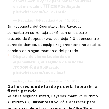
cabeza
@cburky777
para ponernos arriba
en el marcador. 🇫🇮👏🏼
#GolRayado
pic.twitter.com/4ZTeVt5FdZ
— Rayadas (@Rayadas)
April 15, 2025
Sin respuesta del Querétaro, las Rayadas
aumentaron su ventaja al 45, con un disparo
cruzado de Seoposenwe, que dejó 2-0 el encuentro
al medio tiempo. El equipo regiomontano no soltó el
dominio en ningún momento del partido.
Disparo de pierna izquierda de
@jermaine109
, el segundo de la noche.
¡TOOOP! Ⓜ️🔥
#GolRayado
pic.twitter.com/eo0HJIk5Zf
— Rayadas (@Rayadas)
April 15, 2025
Gallos responde tarde y queda fuera de la
fiesta grande
Ya en la segunda mitad, Rayadas mantuvo el ritmo.
Al minuto 67,
Burkenroad
volvió a aparecer para
sellar su doblete tras un servicio de
Alice Soto
,