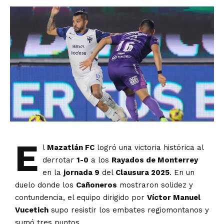
E
l
Mazatlán FC
logró una victoria histórica al
derrotar
1-0
a los
Rayados de Monterrey
en la
jornada 9
del
Clausura 2025
. En un
duelo donde los
Cañoneros
mostraron solidez y
contundencia, el equipo dirigido por
Víctor Manuel
Vucetich
supo resistir los embates regiomontanos y
sumó tres puntos.