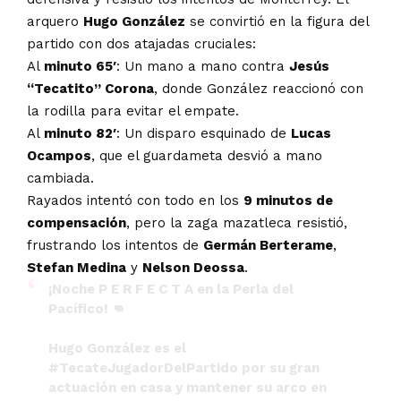
arquero
Hugo González
se convirtió en la figura del
partido con dos atajadas cruciales:
Al
minuto 65′
: Un mano a mano contra
Jesús
“Tecatito” Corona
, donde González reaccionó con
la rodilla para evitar el empate.
Al
minuto 82′
: Un disparo esquinado de
Lucas
Ocampos
, que el guardameta desvió a mano
cambiada.
Rayados intentó con todo en los
9 minutos de
compensación
, pero la zaga mazatleca resistió,
frustrando los intentos de
Germán Berterame
,
Stefan Medina
y
Nelson Deossa
.
¡Noche P E R F E C T A en la Perla del
Pacífico! 👊
Hugo González es el
#TecateJugadorDelPartido
por su gran
actuación en casa y mantener su arco en