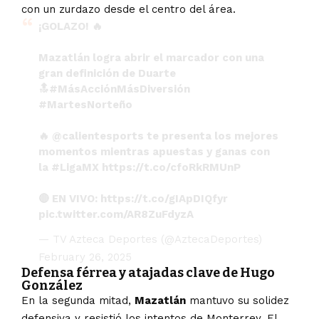
con un zurdazo desde el centro del área.
¡GOLAZO! 🔥
Mazatlán logra abrir el marcador con una
gran definición de Duarte
🔝
#MásAcciónMásDiversión
#MartesNorteño
🔥
@calientesports
te presenta los mejores
momentos mientras apuestas y ganas con
la
#LigaMX
https://t.co/cfoRkRMUnP
🔴 EN VIVO:
https://t.co/gIApDIQfyr
pic.twitter.com/AR8ZuFdyzA
— TV Azteca Deportes (@AztecaDeportes)
February 26, 2025
Defensa férrea y atajadas clave de Hugo
González
En la segunda mitad,
Mazatlán
mantuvo su solidez
defensiva y resistió los intentos de Monterrey. El