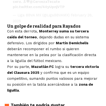
cero. ⚓️💜
@CervezaTecate
pic.twitter.com/40yUpnjVTP
— Liga BBVA MX (@LigaBBVAMX)
February 26,
2025
Un golpe de realidad para Rayados
Con esta derrota,
Monterrey suma su tercera
caída del torneo
, dejando dudas en su sistema
defensivo. Los dirigidos por
Martín Demichelis
deberán recomponer el rumbo si quieren
mantenerse en la pelea por la clasificación directa
a la liguilla del fútbol mexicano.
Por su parte,
Mazatlán FC
logra su
tercera victoria
del Clausura 2025
y confirma que es un equipo
competitivo, sumando puntos valiosos para mejorar
su posición en la tabla acercándose a la
zona de
liguilla
.
También te podría gustar