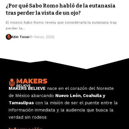
¿Por qué Sabo Romo habló de la eutanasia
tras perder la vista de un ojo?
El músico Sabo Romo revela que consideraría la eutanasia tras
perder la…
Ailin Tovar
31 marzo, 2026
MAKERS BELIEVE
nace en el corazón del Noreste
de México abarcando
Nuevo León, Coahuila y
Tamaulipas
con la misión de ser el puente entre la
información inmediata y la audiencia que busca la
verdad sin rodeos