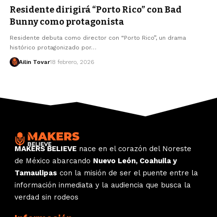
Residente dirigirá “Porto Rico” con Bad
Bunny como protagonista
Residente debuta como director con “Porto Rico”, un drama
histórico protagonizado por…
Ailin Tovar
18 febrero, 2026
MAKERS BELIEVE
nace en el corazón del Noreste
de México abarcando
Nuevo León, Coahuila y
Tamaulipas
con la misión de ser el puente entre la
información inmediata y la audiencia que busca la
verdad sin rodeos