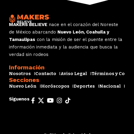
MAKERS BELIEVE
nace en el corazón del Noreste
de México abarcando
Nuevo León, Coahuila y
Tamaulipas
con la misión de ser el puente entre la
información inmediata y la audiencia que busca la
verdad sin rodeos
Información
Nosotros
Contacto
Aviso Legal
Términos y Condi
Secciones
Nuevo León
Horóscopos
Deportes
Nacional
Esp
Síguenos