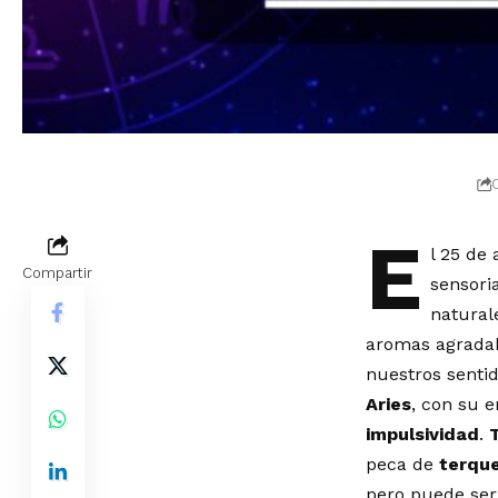
E
l 25 de 
Compartir
sensori
natural
aromas agradab
nuestros sentid
Aries
, con su 
impulsividad
.
peca de
terqu
pero puede ser