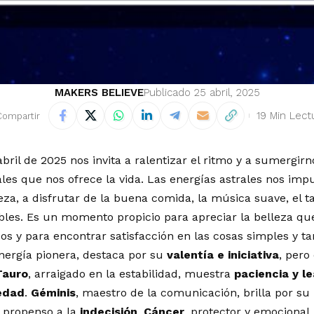
MAKERS BELIEVE
Publicado 25 abril, 2025
19 Min Lect
Compartir
abril de 2025 nos invita a ralentizar el ritmo y a sumergir
ales que nos ofrece la vida. Las energías astrales nos imp
eza, a disfrutar de la buena comida, la música suave, el ta
les. Es un momento propicio para apreciar la belleza que
os y para encontrar satisfacción en las cosas simples y ta
energía pionera, destaca por su
valentía e iniciativa
, pero
Tauro
, arraigado en la estabilidad, muestra
paciencia y l
edad
.
Géminis
, maestro de la comunicación, brilla por su
 propenso a la
indecisión
.
Cáncer
, protector y emocional,