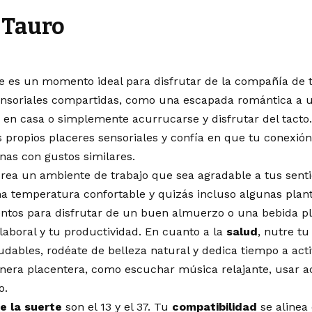
Tauro
te es un momento ideal para disfrutar de la compañía de t
ensoriales compartidas, como una escapada romántica a 
n casa o simplemente acurrucarse y disfrutar del tacto. 
s propios placeres sensoriales y confía en que tu conexión 
nas con gustos similares.
crea un ambiente de trabajo que sea agradable a tus sent
a temperatura confortable y quizás incluso algunas plant
tos para disfrutar de un buen almuerzo o una bebida p
 laboral y tu productividad. En cuanto a la
salud
, nutre t
ludables, rodéate de belleza natural y dedica tiempo a act
era placentera, como escuchar música relajante, usar ace
o.
e la suerte
son el 13 y el 37. Tu
compatibilidad
se alinea 