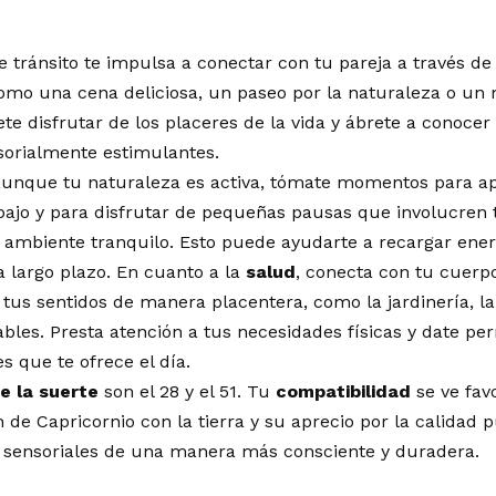
te tránsito te impulsa a conectar con tu pareja a través de
mo una cena deliciosa, un paseo por la naturaleza o un m
ete disfrutar de los placeres de la vida y ábrete a conoce
sorialmente estimulantes.
aunque tu naturaleza es activa, tómate momentos para apr
abajo y para disfrutar de pequeñas pausas que involucren
 ambiente tranquilo. Esto puede ayudarte a recargar ener
 largo plazo. En cuanto a la
salud
, conecta con tu cuerpo
tus sentidos de manera placentera, como la jardinería, la
bles. Presta atención a tus necesidades físicas y date per
s que te ofrece el día.
e la suerte
son el 28 y el 51. Tu
compatibilidad
se ve fav
 de Capricornio con la tierra y su aprecio por la calidad 
s sensoriales de una manera más consciente y duradera.