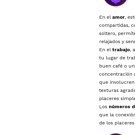
En el
amor
, es
compartidas, co
soltero, permít
relajados y sen
En el
trabajo
, 
tu lugar de tr
buen café o un
concentración a
que involucren 
texturas agrada
placeres simple
Los
números d
que la conexión
de los placere