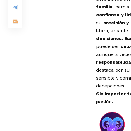
familia
, pero 
confianza y li
su
precisión y
Libra
, amante 
decisiones
.
Es
puede ser
celo
aunque a vece
responsabilida
destaca por s
sensible y comp
decepciones.
Sin importar tu
pasión.