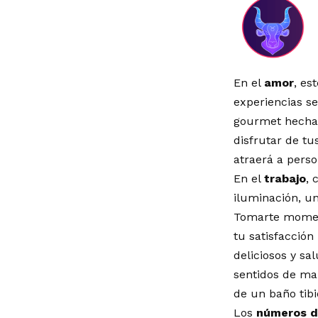
En el
amor
, es
experiencias s
gourmet hecha e
disfrutar de tu
atraerá a perso
En el
trabajo
, 
iluminación, un
Tomarte momen
tu satisfacción
deliciosos y sa
sentidos de man
de un baño tibi
Los
números d