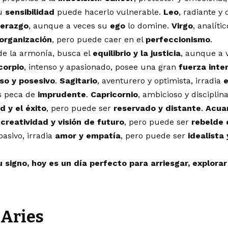
su
sensibilidad
puede hacerlo vulnerable.
Leo
, radiante y 
derazgo
, aunque a veces su
ego
lo domine.
Virgo
, analíti
 organización
, pero puede caer en el
perfeccionismo
.
de la armonía, busca el
equilibrio y la justicia
, aunque a 
corpio
, intenso y apasionado, posee una gran
fuerza inte
so y posesivo
.
Sagitario
, aventurero y optimista, irradia
e
s peca de
imprudente
.
Capricornio
, ambicioso y disciplina
d y el éxito
, pero puede ser
reservado y distante
.
Acuar
u
creatividad y visión de futuro
, pero puede ser
rebelde 
asivo, irradia
amor y empatía
, pero puede ser
idealista
 signo, hoy es un día perfecto para arriesgar, explorar 
Aries