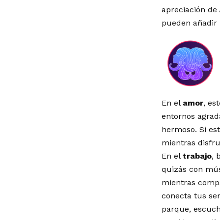
apreciación de 
pueden añadir u
En el
amor
, es
entornos agrad
hermoso. Si es
mientras disfr
En el
trabajo
, 
quizás con mús
mientras compa
conecta tus se
parque, escuch