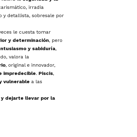
carismático, irradia
co y detallista, sobresale por
veces le cuesta tomar
rior y determinación
, pero
ntusiasmo y sabiduría
,
do, valora la
io
, original e innovador,
e impredecible
.
Piscis
,
 y vulnerable
a las
y dejarte llevar por la