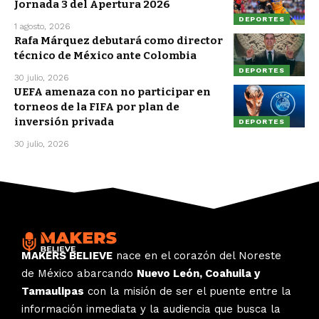
Jornada 3 del Apertura 2026
DEPORTES
1 agosto, 2026
Rafa Márquez debutará como director
técnico de México ante Colombia
DEPORTES
30 julio, 2026
UEFA amenaza con no participar en
torneos de la FIFA por plan de
inversión privada
DEPORTES
30 julio, 2026
MAKERS BELIEVE
nace en el corazón del Noreste
de México abarcando
Nuevo León, Coahuila y
Tamaulipas
con la misión de ser el puente entre la
información inmediata y la audiencia que busca la