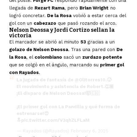
del poste.
Forge FC
respondió rápidamente con una
llegada de
Rezart Rama
, pero
Brian Wright
no
logró concretar.
De la Rosa
volvió a estar cerca del
gol con un
cabezazo
que pasó rozando el arco.
Nelson Deossa y Jordi Cortizo sellan la
victoria
El marcador se abrió al minuto
53
gracias a un
golazo de Nelson Deossa
. Tras una pared con
De
la Rosa
, el
colombiano
sacó un
zurdazo potente
que se colgó en el ángulo, marcando su
primer gol
con Rayados
.
La jugada de fantasía de
@Olitorres10
.🥵
El movimiento y asistencia de Robert.👏🏼
¡El disparo de Nelson Deossa!🤯🇨🇴
¡El primer gol con La Pandilla y qué forma de
estrenarse!😍
🔝
pic.twitter.com/V3qhZLFLaM
— Rayados (@Rayados)
February 6, 2025