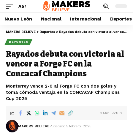
Aa
Nuevo León
Nacional
Internacional
Deportes
MAKERS BELIEVE
>
Deportes
>
Rayados debuta con victoria al vencer a Forge FC en la Concacaf Champions
DEPORTES
Rayados debuta con victoria al
vencer a Forge FC en la
Concacaf Champions
Monterrey vence 2-0 al Forge FC con dos goles y
toma cómoda ventaja en la CONCACAF Champions
Cup 2025
3 Min Lectura
MAKERS BELIEVE
Publicado 5 febrero, 2025