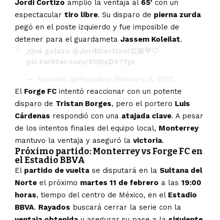
Jordi Cortizo
amplió la ventaja al
65′
con un
espectacular
tiro libre
. Su disparo de
pierna zurda
pegó en el poste izquierdo y fue imposible de
detener para el guardameta
Jassem Koleilat
.
¡Qué golazo
@JordiCortizo
!👏🏼💙🤍
pic.twitter.com/XHDxD67fyx
— Rayados (@Rayados)
February 6, 2025
El
Forge FC
intentó reaccionar con un potente
disparo de
Tristan Borges
, pero el portero
Luis
Cárdenas
respondió con una
atajada clave
. A pesar
de los intentos finales del equipo local,
Monterrey
mantuvo la ventaja y aseguró la
victoria
.
Próximo partido: Monterrey vs Forge FC en
el Estadio BBVA
El
partido de vuelta
se disputará en la
Sultana del
Norte
el próximo
martes 11 de febrero
a las
19:00
horas
, tiempo del centro de México, en el
Estadio
BBVA
.
Rayados
buscará cerrar la serie con la
ventaja obtenida
y asegurar su pase a la
siguiente